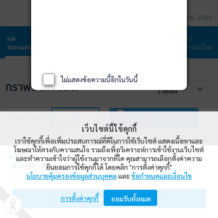
ข้อมูล ณ วันที่ 06 ส.ค. 2569
ผล
ข้อมูล
พอร์ตการ
สัดส่วนการ
ค่า
ตอบแทน
กองทุน
ลงทุน
ลงทุน
ธรรมเนียม
ไม่แสดงข้อความนี้อีกในวันนี้
กราฟราคา NAV
3 เดือน
ผลตอบแทน
NAV
เปรียบเทียบ
เว็บไซต์นี้ใช้คุกกี้
เราใช้คุกกี้เพื่อเพิ่มประสบการณ์ที่ดีในการใช้เว็บไซต์ แสดงเนื้อหาและ
โฆษณาให้ตรงกับความสนใจ รวมถึงเพื่อวิเคราะห์การเข้าใช้งานเว็บไซต์
และทำความเข้าใจว่าผู้ใช้งานมาจากที่ใด คุณสามารถเลือกตั้งค่าความ
WealthMagik
ยินยอมการใช้คุกกี้ได้ โดยคลิก "การตั้งค่าคุกกี้"
นโยบายคุ้มครองข้อมูลส่วนบุคคล
และ
ข้อกำหนดและเงื่อนไข
Wealth Management System Limited
การตั้งค่าคุกกี้
เปิดด้วยแอป WealthMagik
ยอมรับทั้งหมด