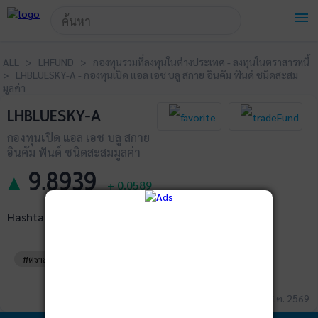
!-- Start Advertise -->
menu
ALL > LHFUND > กองทุนรวมที่ลงทุนในต่างประเทศ - ลงทุนในตราสารหนี้
> LHBLUESKY-A - กองทุนเปิด แอล เอช บลู สกาย อินคัม ฟันด์ ชนิดสะสม
มูลค่า
LHBLUESKY-A
กองทุนเปิด แอล เอช บลู สกาย
อินคัม ฟันด์ ชนิดสะสมมูลค่า
9.8939
▲
+
0.0589
Hashtags
#ตราสารหนี้ต่างประเทศ
#ทั่วโลก
ข้อมูล ณ วันที่ 04 ส.ค. 2569