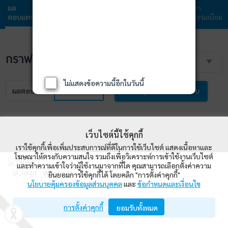
ผล
ข้อมูล
พอร์ตการ
สัดส่วนการ
ค่า
ตอบแทน
กองทุน
ลงทุน
ลงทุน
ธรรมเนียม
กราฟราคา NAV
3 เดือน
ไม่แสดงข้อความนี้อีกในวันนี้
ผลตอบแทน
NAV
เปรียบเทียบ
เว็บไซต์นี้ใช้คุกกี้
เราใช้คุกกี้เพื่อเพิ่มประสบการณ์ที่ดีในการใช้เว็บไซต์ แสดงเนื้อหาและ
โฆษณาให้ตรงกับความสนใจ รวมถึงเพื่อวิเคราะห์การเข้าใช้งานเว็บไซต์
และทำความเข้าใจว่าผู้ใช้งานมาจากที่ใด คุณสามารถเลือกตั้งค่าความ
WealthMagik
ยินยอมการใช้คุกกี้ได้ โดยคลิก "การตั้งค่าคุกกี้"
นโยบายคุ้มครองข้อมูลส่วนบุคคล
และ
ข้อกำหนดและเงื่อนไข
Wealth Management System Limited
การตั้งค่าคุกกี้
เปิดด้วยแอป WealthMagik
ยอมรับทั้งหมด