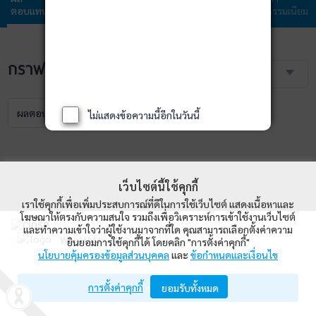
ตอบแทน
กองทุน
ลงทุน
ลงทุน
ธรรมเนียม
กราฟราคา NAV
3 เดือน
ผลตอบแทน
NAV
เปรียบเทียบ
ไม่แสดงข้อความนี้อีกในวันนี้
เว็บไซต์นี้ใช้คุกกี้
เราใช้คุกกี้เพื่อเพิ่มประสบการณ์ที่ดีในการใช้เว็บไซต์ แสดงเนื้อหาและ
โฆษณาให้ตรงกับความสนใจ รวมถึงเพื่อวิเคราะห์การเข้าใช้งานเว็บไซต์
และทำความเข้าใจว่าผู้ใช้งานมาจากที่ใด คุณสามารถเลือกตั้งค่าความ
WealthMagik
ยินยอมการใช้คุกกี้ได้ โดยคลิก "การตั้งค่าคุกกี้"
นโยบายคุ้มครองข้อมูลส่วนบุคคล
และ
ข้อกำหนดและเงื่อนไข
Wealth Management System Limited
การตั้งค่าคุกกี้
เปิดด้วยแอป WealthMagik
ยอมรับทั้งหมด