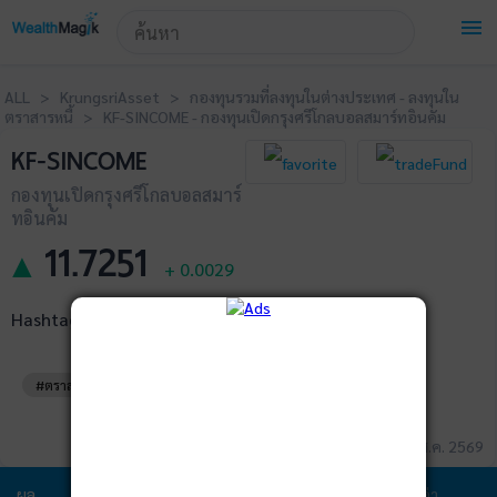
!-- Start Advertise -->
menu
ALL > KrungsriAsset > กองทุนรวมที่ลงทุนในต่างประเทศ - ลงทุนใน
ตราสารหนี้ > KF-SINCOME - กองทุนเปิดกรุงศรีโกลบอลสมาร์ทอินคัม
KF-SINCOME
กองทุนเปิดกรุงศรีโกลบอลสมาร์
ทอินคัม
11.7251
▲
+
0.0029
Hashtags
#ตราสารหนี้ต่างประเทศ
#ทั่วโลก
ข้อมูล ณ วันที่ 05 ส.ค. 2569
ผล
ข้อมูล
พอร์ตการ
สัดส่วนการ
ค่า