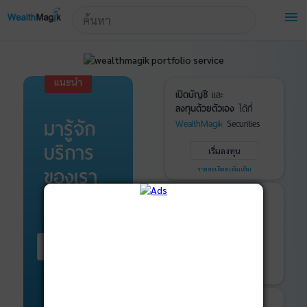
!-- Start Advertise -->
menu
แนะนำ
เปิดบัญชี
และ
ลงทุนด้วยตัวเอง
ได้ที่
มารู้จัก
WealthMagik
Securities
บริการ
เริ่มลงทุน
ของเรา
รายละเอียดเพิ่มเติม
บันทึกพอร์ต
และ
ติดตามการลงทุน
ด้วย
WealthMagik
Services
เริ่มต้น ที่นี่
เริ่มใช้งาน
รายละเอียดเพิ่มเติม
ที่ปรึกษาหุ้นกู้
และ