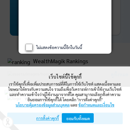
พันธบัตร
ที่ครบวงจร
Bond Advisory
360
รายละเอียดเพิ่มเติม
ไม่แสดงข้อความนี้อีกในวันนี้
WealthMagik Rankings
ดูทั้งหมด
เว็บไซต์นี้ใช้คุกกี้
เราใช้คุกกี้เพื่อเพิ่มประสบการณ์ที่ดีในการใช้เว็บไซต์ แสดงเนื้อหาและ
Top Returns
โฆษณาให้ตรงกับความสนใจ รวมถึงเพื่อวิเคราะห์การเข้าใช้งานเว็บไซต์
และทำความเข้าใจว่าผู้ใช้งานมาจากที่ใด คุณสามารถเลือกตั้งค่าความ
WealthMagik
ยินยอมการใช้คุกกี้ได้ โดยคลิก "การตั้งค่าคุกกี้"
กองทุนตราสารทุน
นโยบายคุ้มครองข้อมูลส่วนบุคคล
และ
ข้อกำหนดและเงื่อนไข
Wealth Management System Limited
การตั้งค่าคุกกี้
เปิดด้วยแอป WealthMagik
ยอมรับทั้งหมด