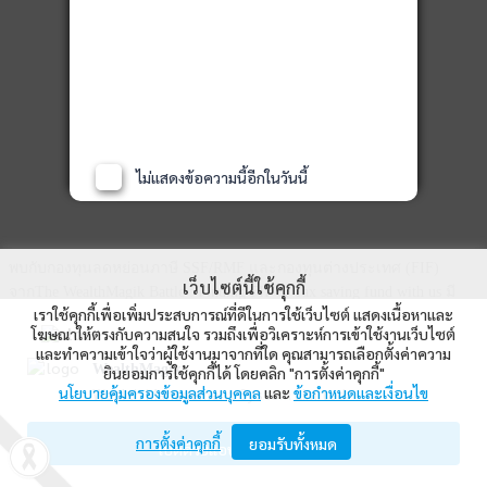
ไม่แสดงข้อความนี้อีกในวันนี้
พบกับกองทุนลดหย่อนภาษี SSF/RMF และกองทุนต่างประเทศ (FIF)
เว็บไซต์นี้ใช้คุกกี้
จากThe WealthMagik Battle : Finding FIF & Tax saving fund with us มี
เราใช้คุกกี้เพื่อเพิ่มประสบการณ์ที่ดีในการใช้เว็บไซต์ แสดงเนื้อหาและ
ทั้งหมด 14 บลจ. มาดูกันว่าแต่ละ บลจ. แนะนำกองทุนไหนกันบ้าง
โฆษณาให้ตรงกับความสนใจ รวมถึงเพื่อวิเคราะห์การเข้าใช้งานเว็บไซต์
- KTAM -
และทำความเข้าใจว่าผู้ใช้งานมาจากที่ใด คุณสามารถเลือกตั้งค่าความ
WealthMagik
ยินยอมการใช้คุกกี้ได้ โดยคลิก "การตั้งค่าคุกกี้"
นโยบายคุ้มครองข้อมูลส่วนบุคคล
และ
ข้อกำหนดและเงื่อนไข
Wealth Management System Limited
การตั้งค่าคุกกี้
ยอมรับทั้งหมด
เปิดด้วยแอป WealthMagik