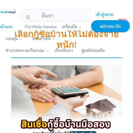
!-- Start Advertise -->
เข้าสู่ระบบ
search
เปิดบัญชีลง
สินเชื่อกู้ซื้อบ้านมือสอง ทาง
สมัครสมาชิก
หน้าแรก
Portfolio Service
เครื่องมือ
ทุนกับบล.
เลือกกู้ซื้อบ้านให้ไม่ต้องจ่าย
กองทุน
ตราสารหนี้
หนัก!
ข่าว/บทความ/กิจกรรม
เกี่ยวกับเรา
ศูนย์ช่วยเหลือ