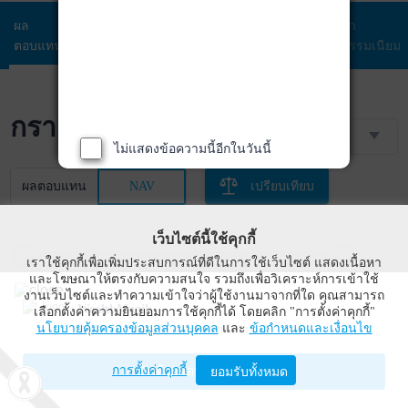
ผล
ข้อมูล
พอร์ตการ
สัดส่วนการ
ค่า
ตอบแทน
กองทุน
ลงทุน
ลงทุน
ธรรมเนียม
กราฟราคา NAV
3 เดือน
ไม่แสดงข้อความนี้อีกในวันนี้
ผลตอบแทน
NAV
เปรียบเทียบ
เว็บไซต์นี้ใช้คุกกี้
เราใช้คุกกี้เพื่อเพิ่มประสบการณ์ที่ดีในการใช้เว็บไซต์ แสดงเนื้อหา
16.5
13.5
13.0
17.0
และโฆษณาให้ตรงกับความสนใจ รวมถึงเพื่อวิเคราะห์การเข้าใช้
งานเว็บไซต์และทำความเข้าใจว่าผู้ใช้งานมาจากที่ใด คุณสามารถ
WealthMagik
เลือกตั้งค่าความยินยอมการใช้คุกกี้ได้ โดยคลิก "การตั้งค่าคุกกี้"
16.0
นโยบายคุ้มครองข้อมูลส่วนบุคคล
และ
ข้อกำหนดและเงื่อนไข
Wealth Management System Limited
การตั้งค่าคุกกี้
เปิดด้วยแอป WealthMagik
ยอมรับทั้งหมด
15.5
14.0