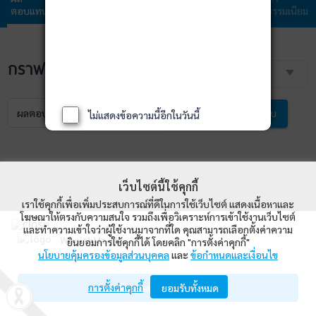
ตอบแทน
กองทุน
ลงทุน
ลงทุน
ธรรมเนียม
กราฟราคา NAV
3 เดือน
ผลตอบแทน
NAV
เปรียบเทียบ
ไม่แสดงข้อความนี้อีกในวันนี้
เว็บไซต์นี้ใช้คุกกี้
เราใช้คุกกี้เพื่อเพิ่มประสบการณ์ที่ดีในการใช้เว็บไซต์ แสดงเนื้อหาและ
โฆษณาให้ตรงกับความสนใจ รวมถึงเพื่อวิเคราะห์การเข้าใช้งานเว็บไซต์
และทำความเข้าใจว่าผู้ใช้งานมาจากที่ใด คุณสามารถเลือกตั้งค่าความ
WealthMagik
ยินยอมการใช้คุกกี้ได้ โดยคลิก "การตั้งค่าคุกกี้"
นโยบายคุ้มครองข้อมูลส่วนบุคคล
และ
ข้อกำหนดและเงื่อนไข
Wealth Management System Limited
การตั้งค่าคุกกี้
เปิดด้วยแอป WealthMagik
ยอมรับทั้งหมด