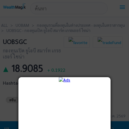
!-- Start Advertise -->
menu
ALL > UOBAM > กองทุนรวมที่ลงทุนในต่างประเทศ - ลงทุนในตราสารทุน
> UOBSGC - กองทุนเปิด ยูโอบี สมาร์ท เกรธเธอร์ ไชน่า
UOBSGC
กองทุนเปิด ยูโอบี สมาร์ท เกรธ
เธอร์ ไชน่า
18.9085
▲
+
0.1922
Hashtags
#จีน
#หุ้นต่างประเทศ
ข้อมูล ณ วันที่ 05 ส.ค. 2569
ผล
ข้อมูล
พอร์ตการ
สัดส่วนการ
ค่า