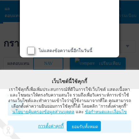
ผล
ข้อมูล
พอร์ตการ
สัดส่วนการ
ค่า
ตอบแทน
กองทุน
ลงทุน
ลงทุน
ธรรมเนียม
กราฟราคา NAV
3 เดือน
ไม่แสดงข้อความนี้อีกในวันนี้
ผลตอบแทน
NAV
เปรียบเทียบ
เว็บไซต์นี้ใช้คุกกี้
เราใช้คุกกี้เพื่อเพิ่มประสบการณ์ที่ดีในการใช้เว็บไซต์ แสดงเนื้อหา
และโฆษณาให้ตรงกับความสนใจ รวมถึงเพื่อวิเคราะห์การเข้าใช้
งานเว็บไซต์และทำความเข้าใจว่าผู้ใช้งานมาจากที่ใด คุณสามารถ
WealthMagik
เลือกตั้งค่าความยินยอมการใช้คุกกี้ได้ โดยคลิก "การตั้งค่าคุกกี้"
Wealth Management System Limited
นโยบายคุ้มครองข้อมูลส่วนบุคคล
และ
ข้อกำหนดและเงื่อนไข
การตั้งค่าคุกกี้
เปิดด้วยแอป WealthMagik
ยอมรับทั้งหมด