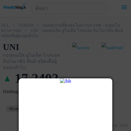
!-- Start Advertise -->
menu
ALL > UOBAM > กองทุนรวมที่ลงทุนในต่างประเทศ - ลงทุนใน
ตราสารทุน > UNI - กองทุนเปิด ยูไนเต็ด โกลบอล อินโนเวชั่น ฟันด์
ชนิดเพื่อผู้ลงทุนทั่วไป
UNI
กองทุนเปิด ยูไนเต็ด โกลบอล
อินโนเวชั่น ฟันด์ ชนิดเพื่อผู้
ลงทุนทั่วไป
17.2402
▲
+
0.0078
Hashtags
#Ecommerce
#ทั่วโลก
#หุ้นต่างประเทศ
ข้อมูล ณ วันที่ 05 ส.ค. 2569