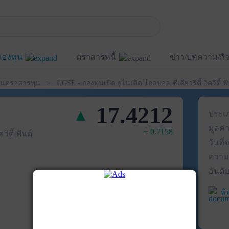
กองทุน
ตราสารหนี้
ข่าว/บทความ/ก
รทุน > UGSE - กองทุนเปิด ยูไนเต็ด โกลบอล ซีเคียวริตี้ อิควิตี้ ฟั
17.4212
▲
ประเ
มูลค่า
+
0.7158
ิตี้ ฟันด์
วันที
ความเ
อันดั
ข้
ข้อมูล ณ วันที่ 04 ส.ค. 2569