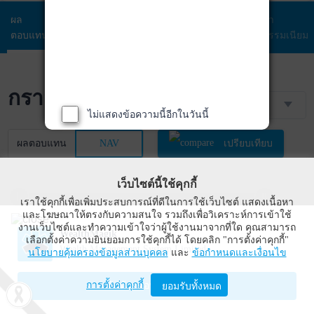
ผล
ข้อมูล
พอร์ตการ
สัดส่วนการ
ค่า
ตอบแทน
กองทุน
ลงทุน
ลงทุน
ธรรมเนียม
กราฟราคา NAV
3 เดือน
ไม่แสดงข้อความนี้อีกในวันนี้
ผลตอบแทน
NAV
เปรียบเทียบ
เว็บไซต์นี้ใช้คุกกี้
เราใช้คุกกี้เพื่อเพิ่มประสบการณ์ที่ดีในการใช้เว็บไซต์ แสดงเนื้อหา
12.7
11.9
11.8
และโฆษณาให้ตรงกับความสนใจ รวมถึงเพื่อวิเคราะห์การเข้าใช้
งานเว็บไซต์และทำความเข้าใจว่าผู้ใช้งานมาจากที่ใด คุณสามารถ
WealthMagik
12.6
เลือกตั้งค่าความยินยอมการใช้คุกกี้ได้ โดยคลิก "การตั้งค่าคุกกี้"
Wealth Management System Limited
นโยบายคุ้มครองข้อมูลส่วนบุคคล
และ
ข้อกำหนดและเงื่อนไข
12.5
การตั้งค่าคุกกี้
เปิดด้วยแอป WealthMagik
ยอมรับทั้งหมด
12.4
12.1