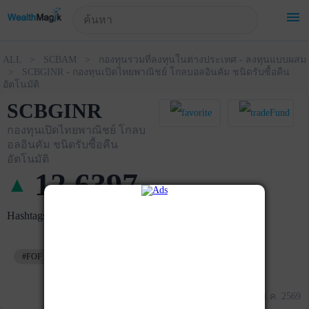
!-- Start Advertise -->
menu
ALL > SCBAM > กองทุนรวมที่ลงทุนในต่างประเทศ - ลงทุนแบบผสม
> SCBGINR - กองทุนเปิดไทยพาณิชย์ โกลบอลอินคัม ชนิดรับซื้อคืน
อัตโนมัติ
SCBGINR
กองทุนเปิดไทยพาณิชย์ โกลบ
อลอินคัม ชนิดรับซื้อคืน
อัตโนมัติ
12.6397
▲
+
0.1033
Hashtags
#FOF
#ต่างประเทศ
#ผสม
ข้อมูล ณ วันที่ 05 ส.ค. 2569