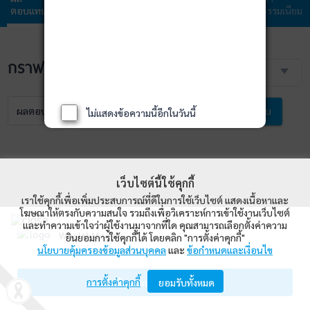
ตอบแทน
กองทุน
ลงทุน
ลงทุน
ธรรมเนียม
กราฟราคา NAV
3 เดือน
ผลตอบแทน
NAV
เปรียบเทียบ
ไม่แสดงข้อความนี้อีกในวันนี้
เว็บไซต์นี้ใช้คุกกี้
เราใช้คุกกี้เพื่อเพิ่มประสบการณ์ที่ดีในการใช้เว็บไซต์ แสดงเนื้อหาและ
โฆษณาให้ตรงกับความสนใจ รวมถึงเพื่อวิเคราะห์การเข้าใช้งานเว็บไซต์
และทำความเข้าใจว่าผู้ใช้งานมาจากที่ใด คุณสามารถเลือกตั้งค่าความ
WealthMagik
ยินยอมการใช้คุกกี้ได้ โดยคลิก "การตั้งค่าคุกกี้"
นโยบายคุ้มครองข้อมูลส่วนบุคคล
และ
ข้อกำหนดและเงื่อนไข
Wealth Management System Limited
การตั้งค่าคุกกี้
เปิดด้วยแอป WealthMagik
ยอมรับทั้งหมด