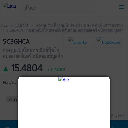
!-- Start Advertise -->
menu
ALL > SCBAM > กองทุนรวมที่ลงทุนในต่างประเทศ - ลงทุนในตราสารทุน
> SCBGHCA - กองทุนเปิดไทยพาณิชย์หุ้นโกลบอลเฮลธ์แคร์ ชนิดสะสมมูลค่า
SCBGHCA
กองทุนเปิดไทยพาณิชย์หุ้นโก
ลบอลเฮลธ์แคร์ ชนิดสะสมมูลค่า
15.4804
▲
+
0.1889
Hashtags
#HealthCare
ข้อมูล ณ วันที่ 05 ส.ค. 2569
ผล
ข้อมูล
พอร์ตการ
สัดส่วนการ
ค่า