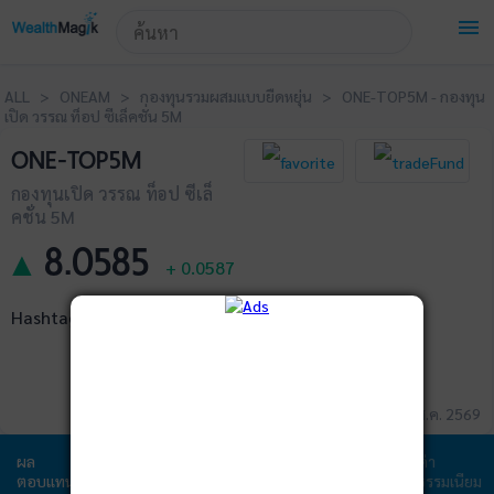
!-- Start Advertise -->
menu
ALL > ONEAM > กองทุนรวมผสมแบบยืดหยุ่น > ONE-TOP5M - กองทุน
เปิด วรรณ ท็อป ซีเล็คชั่น 5M
ONE-TOP5M
กองทุนเปิด วรรณ ท็อป ซีเล็
คชั่น 5M
8.0585
▲
+
0.0587
Hashtags
ข้อมูล ณ วันที่ 06 ส.ค. 2569
ผล
ข้อมูล
พอร์ตการ
สัดส่วนการ
ค่า
ตอบแทน
กองทุน
ลงทุน
ลงทุน
ธรรมเนียม