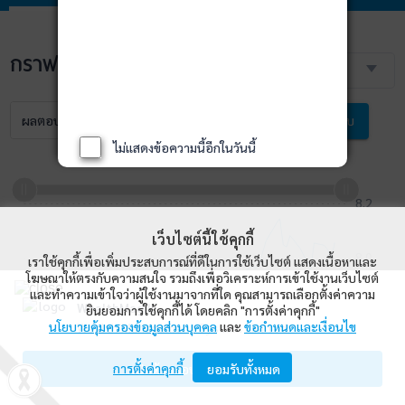
กราฟราคา NAV
3 เดือน
ผลตอบแทน
NAV
เปรียบเทียบ
ไม่แสดงข้อความนี้อีกในวันนี้
8.2
7.0
6.8
เว็บไซต์นี้ใช้คุกกี้
8.0
เราใช้คุกกี้เพื่อเพิ่มประสบการณ์ที่ดีในการใช้เว็บไซต์ แสดงเนื้อหาและ
โฆษณาให้ตรงกับความสนใจ รวมถึงเพื่อวิเคราะห์การเข้าใช้งานเว็บไซต์
และทำความเข้าใจว่าผู้ใช้งานมาจากที่ใด คุณสามารถเลือกตั้งค่าความ
WealthMagik
ยินยอมการใช้คุกกี้ได้ โดยคลิก "การตั้งค่าคุกกี้"
7.8
นโยบายคุ้มครองข้อมูลส่วนบุคคล
และ
ข้อกำหนดและเงื่อนไข
Wealth Management System Limited
7.8
7.6
การตั้งค่าคุกกี้
เปิดด้วยแอป WealthMagik
ยอมรับทั้งหมด