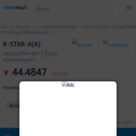
!-- Start Advertise -->
menu
ALL > KAsset > กองทุนรวมตราสารทุน > K-STAR-A(A) - กองทุนเปิดเค
สตาร์ หุ้นทุน ชนิดสะสมมูลค่า
K-STAR-A(A)
กองทุนเปิดเค สตาร์ หุ้นทุน
ชนิดสะสมมูลค่า
44.4847
▼
-0.2117
Hashtags
#LargeCap
#หุ้นไทย
ข้อมูล ณ วันที่ 07 ส.ค. 2569
ผล
ข้อมูล
พอร์ตการ
สัดส่วนการ
ค่า