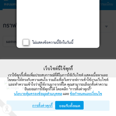
ตอบแทน
กองทุน
ลงทุน
ลงทุน
ธรรมเนียม
กราฟราคา NAV
3 เดือน
ผลตอบแทน
NAV
เปรียบเทียบ
ไม่แสดงข้อความนี้อีกในวันนี้
เว็บไซต์นี้ใช้คุกกี้
เราใช้คุกกี้เพื่อเพิ่มประสบการณ์ที่ดีในการใช้เว็บไซต์ แสดงเนื้อหาและ
โฆษณาให้ตรงกับความสนใจ รวมถึงเพื่อวิเคราะห์การเข้าใช้งานเว็บไซต์
และทำความเข้าใจว่าผู้ใช้งานมาจากที่ใด คุณสามารถเลือกตั้งค่าความ
WealthMagik
ยินยอมการใช้คุกกี้ได้ โดยคลิก "การตั้งค่าคุกกี้"
นโยบายคุ้มครองข้อมูลส่วนบุคคล
และ
ข้อกำหนดและเงื่อนไข
Wealth Management System Limited
การตั้งค่าคุกกี้
เปิดด้วยแอป WealthMagik
ยอมรับทั้งหมด