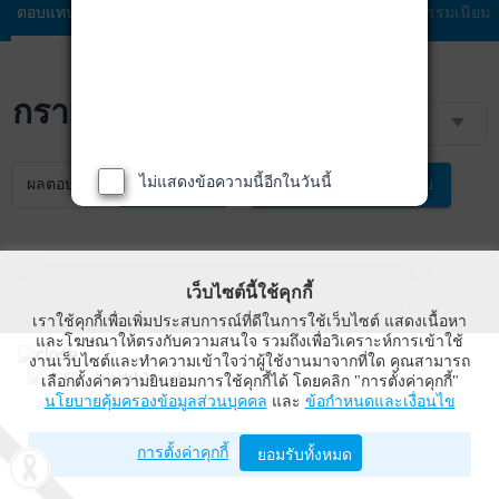
ตอบแทน
กองทุน
ลงทุน
ลงทุน
ธรรมเนียม
กราฟราคา NAV
3 เดือน
ไม่แสดงข้อความนี้อีกในวันนี้
ผลตอบแทน
NAV
เปรียบเทียบ
12.5
9.5
9.0
13.0
เว็บไซต์นี้ใช้คุกกี้
เราใช้คุกกี้เพื่อเพิ่มประสบการณ์ที่ดีในการใช้เว็บไซต์ แสดงเนื้อหา
และโฆษณาให้ตรงกับความสนใจ รวมถึงเพื่อวิเคราะห์การเข้าใช้
12.0
งานเว็บไซต์และทำความเข้าใจว่าผู้ใช้งานมาจากที่ใด คุณสามารถ
WealthMagik
เลือกตั้งค่าความยินยอมการใช้คุกกี้ได้ โดยคลิก "การตั้งค่าคุกกี้"
นโยบายคุ้มครองข้อมูลส่วนบุคคล
และ
ข้อกำหนดและเงื่อนไข
Wealth Management System Limited
11.5
การตั้งค่าคุกกี้
เปิดด้วยแอป WealthMagik
10.0
ยอมรับทั้งหมด
11.0