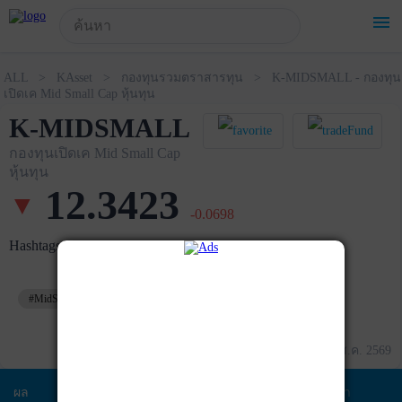
!-- Start Advertise -->
menu
ALL > KAsset > กองทุนรวมตราสารทุน > K-MIDSMALL - กองทุน
เปิดเค Mid Small Cap หุ้นทุน
K-MIDSMALL
กองทุนเปิดเค Mid Small Cap
หุ้นทุน
12.3423
▼
-0.0698
Hashtags
#MidSmallCap
#หุ้นไทย
ข้อมูล ณ วันที่ 05 ส.ค. 2569
ผล
ข้อมูล
พอร์ตการ
สัดส่วนการ
ค่า