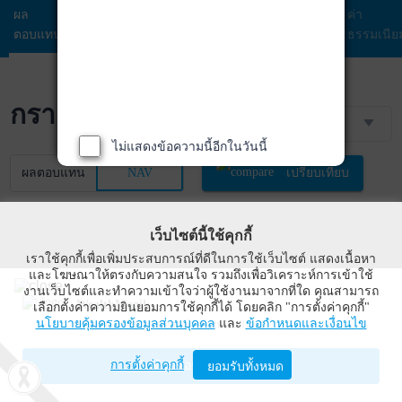
ผล
ข้อมูล
พอร์ตการ
สัดส่วนการ
ปันผล
ค่า
ตอบแทน
กองทุน
ลงทุน
ลงทุน
ธรรมเนีย
กราฟราคา NAV
1 ปี
ไม่แสดงข้อความนี้อีกในวันนี้
ผลตอบแทน
NAV
เปรียบเทียบ
เว็บไซต์นี้ใช้คุกกี้
เราใช้คุกกี้เพื่อเพิ่มประสบการณ์ที่ดีในการใช้เว็บไซต์ แสดงเนื้อหา
และโฆษณาให้ตรงกับความสนใจ รวมถึงเพื่อวิเคราะห์การเข้าใช้
งานเว็บไซต์และทำความเข้าใจว่าผู้ใช้งานมาจากที่ใด คุณสามารถ
WealthMagik
เลือกตั้งค่าความยินยอมการใช้คุกกี้ได้ โดยคลิก "การตั้งค่าคุกกี้"
นโยบายคุ้มครองข้อมูลส่วนบุคคล
และ
ข้อกำหนดและเงื่อนไข
Wealth Management System Limited
การตั้งค่าคุกกี้
เปิดด้วยแอป WealthMagik
ยอมรับทั้งหมด