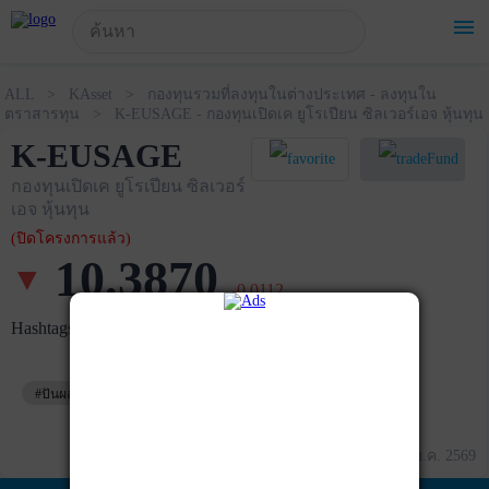
!-- Start Advertise -->
menu
ALL > KAsset > กองทุนรวมที่ลงทุนในต่างประเทศ - ลงทุนใน
ตราสารทุน > K-EUSAGE - กองทุนเปิดเค ยูโรเปียน ซิลเวอร์เอจ หุ้นทุน
K-EUSAGE
กองทุนเปิดเค ยูโรเปียน ซิลเวอร์
เอจ หุ้นทุน
(ปิดโครงการแล้ว)
10.3870
▼
-0.0112
Hashtags
#ปันผล
#ยุโรป
#หุ้นต่างประเทศ
ข้อมูล ณ วันที่ 27 ม.ค. 2569