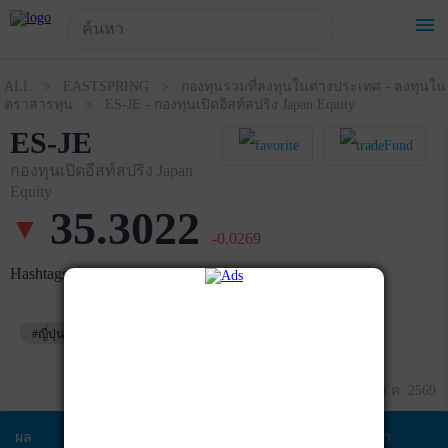
!-- Start Advertise -->
menu
ALL > EASTSPRING > กองทุนรวมที่ลงทุนในต่างประเทศ - ลงทุนใน
ตราสารทุน > ES-JE - กองทุนเปิดอีสท์สปริง Japan Equity
ES-JE
กองทุนเปิดอีสท์สปริง Japan
Equity
35.3022
▼
-0.0269
Hashtags
#ญี่ปุ่น
#หุ้นต่างประเทศ
ข้อมูล ณ วันที่ 07 ส.ค. 2569
ผล
ข้อมูล
พอร์ตการ
สัดส่วนการ
ค่า