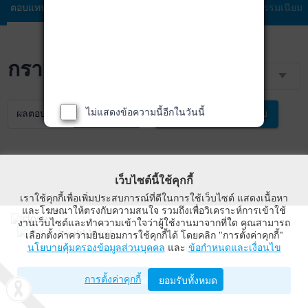
ตอบแทน
กองทุน
ลงทุน
ลงทุน
ธรรมเนียม
กราฟราคา NAV
3 เดือน
ไม่แสดงข้อความนี้อีกในวันนี้
ผลตอบแทน
NAV
เปรียบเทียบ
เว็บไซต์นี้ใช้คุกกี้
เราใช้คุกกี้เพื่อเพิ่มประสบการณ์ที่ดีในการใช้เว็บไซต์ แสดงเนื้อหา
และโฆษณาให้ตรงกับความสนใจ รวมถึงเพื่อวิเคราะห์การเข้าใช้
งานเว็บไซต์และทำความเข้าใจว่าผู้ใช้งานมาจากที่ใด คุณสามารถ
WealthMagik
เลือกตั้งค่าความยินยอมการใช้คุกกี้ได้ โดยคลิก "การตั้งค่าคุกกี้"
นโยบายคุ้มครองข้อมูลส่วนบุคคล
และ
ข้อกำหนดและเงื่อนไข
Wealth Management System Limited
การตั้งค่าคุกกี้
เปิดด้วยแอป WealthMagik
ยอมรับทั้งหมด