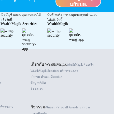
นกับบล.
เปิดบัญชี และลงทุนผ่านแอปได้
บันทึกพอร์ต การลงทุนของคุณผ่านแอป
แล้ววันนี้
ได้แล้ววันนี้
WealthMagik Securities
WealthMagik
เกี่ยวกับ WealthMagik
WealthMagik คืออะไร
WealthMagik Securities บริการของเรา
คำถาม-คำตอบที่พบบ่อย
ก
ข้อมูลบริษัท
ติดต่อเรา
กิจกรรม
ลท์ข่าวสาร
เงินออมสร้างชาติ Awards- งานประ
กวดอนิเมชัน