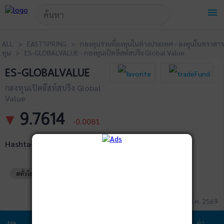
!-- Start Advertise -->
menu
ALL > EASTSPRING > กองทุนรวมที่ลงทุนในต่างประเทศ - ลงทุนในตราสาร
ทุน > ES-GLOBALVALUE - กองทุนเปิดอีสท์สปริง Global Value
ES-GLOBALVALUE
กองทุนเปิดอีสท์สปริง Global
Value
9.7614
▼
-0.0081
Hashtags
#ทั่วโลก
#ปันผล
#หุ้นต่างประเทศ
ข้อมูล ณ วันที่ 05 ส.ค. 2569
ผล
ข้อมูล
พอร์ตการ
สัดส่วนการ
ปันผล
ค่า