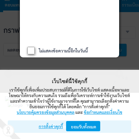
ตอบแทน
กองทุน
ลงทุน
ลงทุน
ธรรมเนีย
กราฟราคา NAV
3 เดือน
ผลตอบแทน
NAV
เปรียบเทียบ
ไม่แสดงข้อความนี้อีกในวันนี้
9.8
8.6
8.4
10.0
เว็บไซต์นี้ใช้คุกกี้
เราใช้คุกกี้เพื่อเพิ่มประสบการณ์ที่ดีในการใช้เว็บไซต์ แสดงเนื้อหาและ
โฆษณาให้ตรงกับความสนใจ รวมถึงเพื่อวิเคราะห์การเข้าใช้งานเว็บไซต์
9.6
และทำความเข้าใจว่าผู้ใช้งานมาจากที่ใด คุณสามารถเลือกตั้งค่าความ
WealthMagik
ยินยอมการใช้คุกกี้ได้ โดยคลิก "การตั้งค่าคุกกี้"
นโยบายคุ้มครองข้อมูลส่วนบุคคล
และ
ข้อกำหนดและเงื่อนไข
Wealth Management System Limited
9.4
8.8
การตั้งค่าคุกกี้
เปิดด้วยแอป WealthMagik
ยอมรับทั้งหมด
9.2