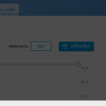
ความเสี่ยง
ผลตอบแทน
NAV
เปรียบเทียบ
29.0
28.5
32.0
32.5
31.5
31.0
29.5