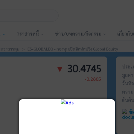
น
ตราสารหนี้
ข่าว/บทความ/กิจกรรม
เกี่ยวกั
ราสารทุน > ES-GLOBALEQ - กองทุนเปิดอีสท์สปริง Global Equity
30.4745
▼
ประเ
มูลค่า
-0.2805
วันที
ความเ
อันดั
ข้
ข้อมูล ณ วันที่ 06 ส.ค. 2569