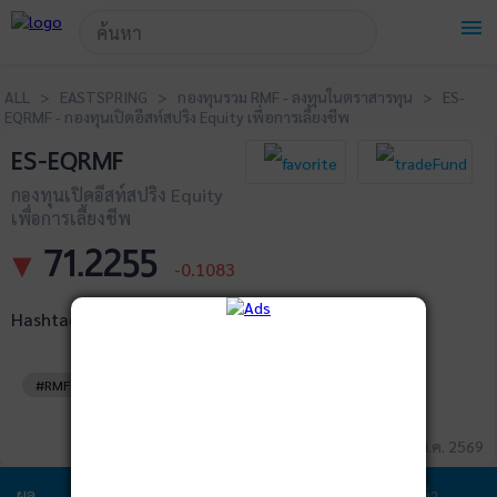
!-- Start Advertise -->
menu
ALL > EASTSPRING > กองทุนรวม RMF - ลงทุนในตราสารทุน > ES-
EQRMF - กองทุนเปิดอีสท์สปริง Equity เพื่อการเลี้ยงชีพ
ES-EQRMF
กองทุนเปิดอีสท์สปริง Equity
เพื่อการเลี้ยงชีพ
71.2255
▼
-0.1083
Hashtags
#RMF
ข้อมูล ณ วันที่ 07 ส.ค. 2569
ผล
ข้อมูล
พอร์ตการ
สัดส่วนการ
ค่า