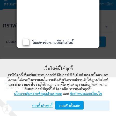
ตอบแทน
กองทุน
ลงทุน
ลงทุน
ธรรมเนียม
กราฟราคา NAV
3 เดือน
ผลตอบแทน
NAV
เปรียบเทียบ
ไม่แสดงข้อความนี้อีกในวันนี้
เว็บไซต์นี้ใช้คุกกี้
เราใช้คุกกี้เพื่อเพิ่มประสบการณ์ที่ดีในการใช้เว็บไซต์ แสดงเนื้อหาและ
โฆษณาให้ตรงกับความสนใจ รวมถึงเพื่อวิเคราะห์การเข้าใช้งานเว็บไซต์
และทำความเข้าใจว่าผู้ใช้งานมาจากที่ใด คุณสามารถเลือกตั้งค่าความ
WealthMagik
ยินยอมการใช้คุกกี้ได้ โดยคลิก "การตั้งค่าคุกกี้"
นโยบายคุ้มครองข้อมูลส่วนบุคคล
และ
ข้อกำหนดและเงื่อนไข
Wealth Management System Limited
การตั้งค่าคุกกี้
เปิดด้วยแอป WealthMagik
ยอมรับทั้งหมด