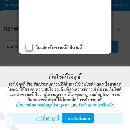
ตอบแทน
กองทุน
ลงทุน
ลงทุน
ธรรมเนียม
กราฟราคา NAV
3 เดือน
ผลตอบแทน
NAV
เปรียบเทียบ
ไม่แสดงข้อความนี้อีกในวันนี้
เว็บไซต์นี้ใช้คุกกี้
เราใช้คุกกี้เพื่อเพิ่มประสบการณ์ที่ดีในการใช้เว็บไซต์ แสดงเนื้อหาและ
โฆษณาให้ตรงกับความสนใจ รวมถึงเพื่อวิเคราะห์การเข้าใช้งานเว็บไซต์
และทำความเข้าใจว่าผู้ใช้งานมาจากที่ใด คุณสามารถเลือกตั้งค่าความ
WealthMagik
ยินยอมการใช้คุกกี้ได้ โดยคลิก "การตั้งค่าคุกกี้"
นโยบายคุ้มครองข้อมูลส่วนบุคคล
และ
ข้อกำหนดและเงื่อนไข
Wealth Management System Limited
การตั้งค่าคุกกี้
เปิดด้วยแอป WealthMagik
ยอมรับทั้งหมด