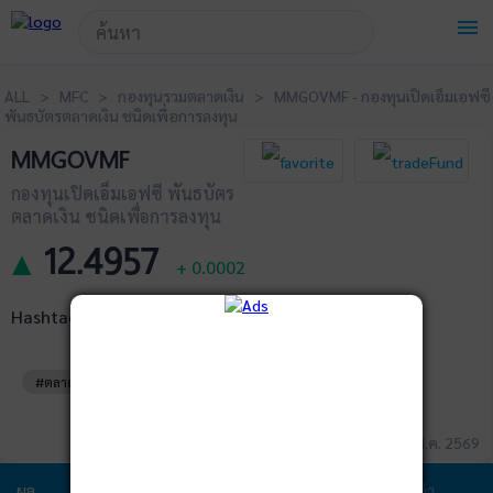
!-- Start Advertise -->
menu
ALL > MFC > กองทุนรวมตลาดเงิน > MMGOVMF - กองทุนเปิดเอ็มเอฟซี
พันธบัตรตลาดเงิน ชนิดเพื่อการลงทุน
MMGOVMF
กองทุนเปิดเอ็มเอฟซี พันธบัตร
ตลาดเงิน ชนิดเพื่อการลงทุน
12.4957
▲
+
0.0002
Hashtags
#ตลาดเงิน
#พันธบัตร
ข้อมูล ณ วันที่ 06 ส.ค. 2569
ผล
ข้อมูล
พอร์ตการ
สัดส่วนการ
ค่า