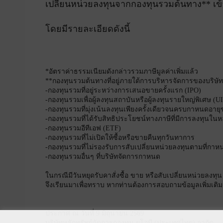
เปลี่ยนหน่วยลงทุนจากกองทุนรวมต้นทาง** เข
โดยมีรายละเอียดดังนี้
*อัตราค่าธรรมเนียมดังกล่าวรวมภาษีมูลค่าเพิ่มแล้ว
**กองทุนรวมต้นทางที่อยู่ภายใต้การบริหารจัดการของบริษัทจ
-กองทุนรวมที่อยู่ระหว่างการเสนอขายครั้งแรก (IPO)
-กองทุนรวมเพื่อผู้ลงทุนสถาบันหรือผู้ลงทุนรายใหญ่พิเศษ (U
-กองทุนรวมที่มุ่งเน้นลงทุนเพียงครั้งเดียวจนครบกาหนดอาย
-กองทุนรวมที่ได้รับสิทธิประโยชน์ทางภาษีที่มีการลงทุนใน
-กองทุนรวมอีทีเอฟ (ETF)
-กองทุนรวมที่ไม่เปิดให้ซื้อหรือขายคืนทุกวันทาการ
-กองทุนรวมที่ไม่รองรับการสับเปลี่ยนหน่วยลงทุนตามที่กาห
-กองทุนรวมอื่นๆ ที่บริษัทจัดการกาหนด
ในกรณีมีวันหยุดรับคาสั่งซื้อ ขาย หรือสับเปลี่ยนหน่วยลงทุ
จึงเรียนมาเพื่อทราบ หากท่านต้องการสอบถามข้อมูลเพิ่มเติ
ประกาศ ณ วันที่ 9 มิถุนายน 2569
บริษัทหลักทรัพย์จัดการกองทุน ยูโอบี (ประเทศไทย) จากัด