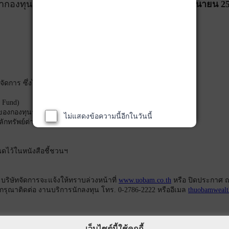
้ากองทุนรวมตามรายชื่อด้านล่าง
ตั้งแต่วันที่ 15 มิถุนายน 
ัดการ ซึ่งไม่รวมถึงกองทุนรวมดังนี้
I Fund)
ุของกองทุนรวม (Term fund)
ไม่แสดงข้อความนี้อีกในวันนี้
หลักทรัพย์ต่างประเทศ (SSF/RMF)
นดไว้ในหนังสือชี้ชวนฯ
น บริษัทจัดการจะแจ้งให้ทราบล่วงหน้าที่
www.uobam.co.th
หรือ ปิดประกาศ 
มกรุณาติดต่อ งานบริการนักลงทุน โทร. 0-2786-2222 หรืออีเมล
thuobamwealt
เว็บไซต์นี้ใช้คุกกี้