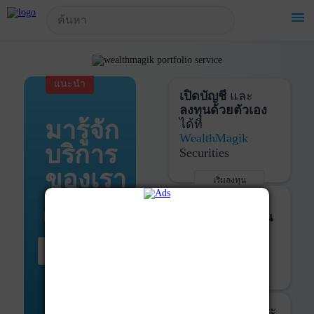
!-- Start Advertise -->
menu
แนะนำ
เปิดบัญชี
และ
ลงทุนด้วยตัวเอง
มารู้จัก
ได้ที่
WealthMagik
บริการ
Securities
ของเรา
เริ่มลงทุน
รายละเอียดเพิ่มเติม
บันทึกพอร์ต
และ
ติดตามการลงทุน
ด้วย
WealthMagik
เริ่มต้น ที่นี่
Services
เริ่มใช้งาน
รายละเอียดเพิ่มเติม
ที่ปรึกษาหุ้นกู้
และ