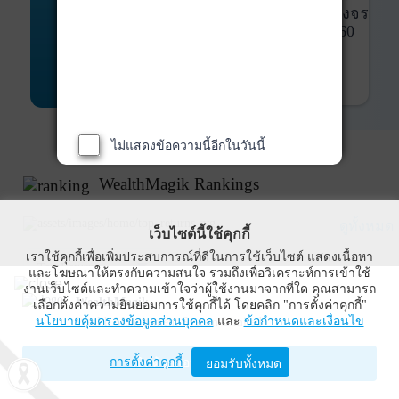
พันธบัตร
ที่ครบวงจร
Bond Advisory
360
รายละเอียดเพิ่มเติม
ไม่แสดงข้อความนี้อีกในวันนี้
WealthMagik Rankings
ดูทั้งหมด
เว็บไซต์นี้ใช้คุกกี้
เราใช้คุกกี้เพื่อเพิ่มประสบการณ์ที่ดีในการใช้เว็บไซต์ แสดงเนื้อหา
Top Returns
และโฆษณาให้ตรงกับความสนใจ รวมถึงเพื่อวิเคราะห์การเข้าใช้
งานเว็บไซต์และทำความเข้าใจว่าผู้ใช้งานมาจากที่ใด คุณสามารถ
WealthMagik
เลือกตั้งค่าความยินยอมการใช้คุกกี้ได้ โดยคลิก "การตั้งค่าคุกกี้"
กองทุนตราสารทุน
นโยบายคุ้มครองข้อมูลส่วนบุคคล
และ
ข้อกำหนดและเงื่อนไข
Wealth Management System Limited
การตั้งค่าคุกกี้
เปิดด้วยแอป WealthMagik
ยอมรับทั้งหมด
ผลตอบแทน 3 ปี
อันดับ
กองทุน
บลจ.