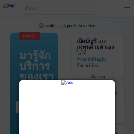
!-- Start Advertise -->
menu
แนะนำ
เปิดบัญชี
และ
ลงทุนด้วยตัวเอง
มารู้จัก
ได้ที่
WealthMagik
บริการ
Securities
ของเรา
เริ่มลงทุน
รายละเอียดเพิ่มเติม
บันทึกพอร์ต
และ
ติดตามการลงทุน
ด้วย
WealthMagik
เริ่มต้น ที่นี่
Services
เริ่มใช้งาน
รายละเอียดเพิ่มเติม
ที่ปรึกษาหุ้นกู้
และ