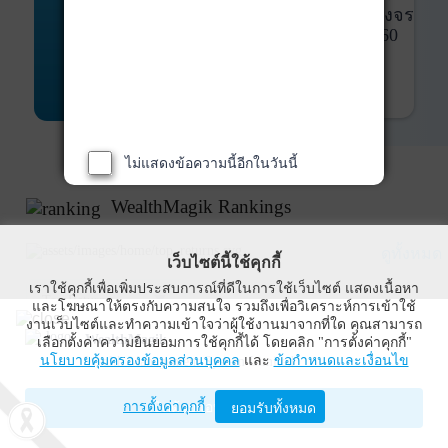
พันธบัตร
ที่ครบวงจร
Bond Advisory
360
รายละเอียดเพิ่มเติม
ไม่แสดงข้อความนี้อีกในวันนี้
WealthMagik Rankings
ดูทั้งหมด
เว็บไซต์นี้ใช้คุกกี้
เราใช้คุกกี้เพื่อเพิ่มประสบการณ์ที่ดีในการใช้เว็บไซต์ แสดงเนื้อหา
Top Returns
และโฆษณาให้ตรงกับความสนใจ รวมถึงเพื่อวิเคราะห์การเข้าใช้
งานเว็บไซต์และทำความเข้าใจว่าผู้ใช้งานมาจากที่ใด คุณสามารถ
WealthMagik
เลือกตั้งค่าความยินยอมการใช้คุกกี้ได้ โดยคลิก "การตั้งค่าคุกกี้"
กองทุนตราสารทุน
นโยบายคุ้มครองข้อมูลส่วนบุคคล
และ
ข้อกำหนดและเงื่อนไข
Wealth Management System Limited
การตั้งค่าคุกกี้
เปิดด้วยแอป WealthMagik
ยอมรับทั้งหมด
ผลตอบแทน 3 ปี
อันดับ
กองทุน
บลจ.