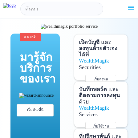
!-- Start Advertise -->
menu
แนะนำ
เปิดบัญชี
และ
ลงทุนด้วยตัวเอง
มารู้จัก
ได้ที่
WealthMagik
บริการ
Securities
ของเรา
เริ่มลงทุน
รายละเอียดเพิ่มเติม
บันทึกพอร์ต
และ
ติดตามการลงทุน
ด้วย
WealthMagik
เริ่มต้น ที่นี่
Services
เริ่มใช้งาน
รายละเอียดเพิ่มเติม
ที่ปรึกษาหุ้นกู้
และ