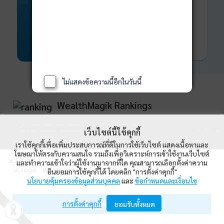
พันธบัตร
ที่ครบวงจร
Bond Advisory
360
รายละเอียดเพิ่มเติม
ไม่แสดงข้อความนี้อีกในวันนี้
WealthMagik Rankings
ดูทั้งหมด
เว็บไซต์นี้ใช้คุกกี้
เราใช้คุกกี้เพื่อเพิ่มประสบการณ์ที่ดีในการใช้เว็บไซต์ แสดงเนื้อหาและ
Top Returns
โฆษณาให้ตรงกับความสนใจ รวมถึงเพื่อวิเคราะห์การเข้าใช้งานเว็บไซต์
และทำความเข้าใจว่าผู้ใช้งานมาจากที่ใด คุณสามารถเลือกตั้งค่าความ
WealthMagik
ยินยอมการใช้คุกกี้ได้ โดยคลิก "การตั้งค่าคุกกี้"
กองทุนตราสารทุน
นโยบายคุ้มครองข้อมูลส่วนบุคคล
และ
ข้อกำหนดและเงื่อนไข
Wealth Management System Limited
การตั้งค่าคุกกี้
เปิดด้วยแอป WealthMagik
ยอมรับทั้งหมด