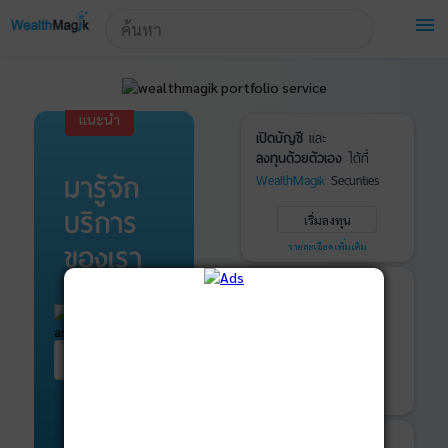
!-- Start Advertise -->
menu
แนะนำ
เปิดบัญชี
และ
ลงทุนด้วยตัวเอง
ได้ที่
มารู้จัก
WealthMagik
Securities
บริการ
เริ่มลงทุน
ของเรา
รายละเอียดเพิ่มเติม
บันทึกพอร์ต
และ
ติดตามการลงทุน
ด้วย
WealthMagik
Services
เริ่มต้น ที่นี่
เริ่มใช้งาน
รายละเอียดเพิ่มเติม
ที่ปรึกษาหุ้นกู้
และ