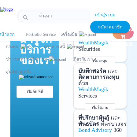
!-- Start Advertise -->
เข้าสู่ระบบ
search
แนะนำ
เปิด
เปิดบัญชี
และ
สมัครสมาชิก
บัญชีลง
ลงทุนด้วยตัวเอง
หน้าแรก
Portfolio Service
เครื่องมือ
มารู้จัก
ทุ
ได้ที่
WealthMagik
นกับบล.
บริการ
กองทุน
ตราสารหนี้
Securities
ของเรา
ข่าว/บทความ/กิจกรรม
เกี่ยวกับเรา
เริ่มลงทุน
รายละเอียดเพิ่มเติม
บันทึกพอร์ต
และ
ศูนย์ช่วยเหลือ
ติดตามการลงทุน
ด้วย
WealthMagik
เริ่มต้น ที่นี่
Services
เริ่มใช้งาน
รายละเอียดเพิ่มเติม
ที่ปรึกษาหุ้นกู้
และ
พันธบัตร
ที่ครบวงจร
Bond Advisory
360