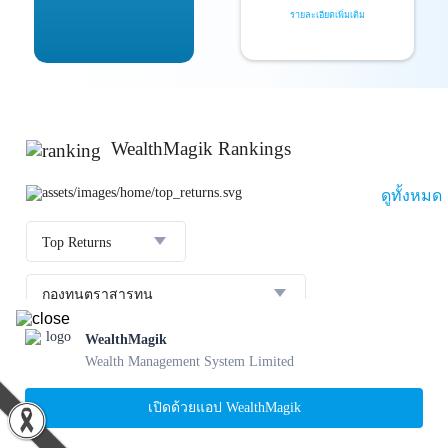
รายละเอียดเพิ่มเติม
WealthMagik Rankings
ดูทั้งหมด
Top Returns
กองทุนตราสารทุน
WealthMagik
ผลตอบแทน 3 ปี
อันดับ
กองทุน
บลจ.
Wealth Management System Limited
23.36 %
SCBBANKINGE
เปิดด้วยแอป WealthMagik
31 ก.ค. 2569
1
22.56 %