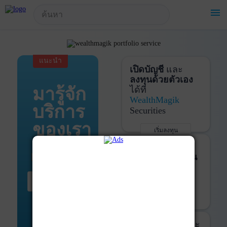
!-- Start Advertise -->
menu
แนะนำ
เปิดบัญชี
และ
ลงทุนด้วยตัวเอง
มารู้จัก
ได้ที่
WealthMagik
บริการ
Securities
ของเรา
เริ่มลงทุน
รายละเอียดเพิ่มเติม
บันทึกพอร์ต
และ
ติดตามการลงทุน
ด้วย
WealthMagik
เริ่มต้น ที่นี่
Services
เริ่มใช้งาน
รายละเอียดเพิ่มเติม
ที่ปรึกษาหุ้นกู้
และ