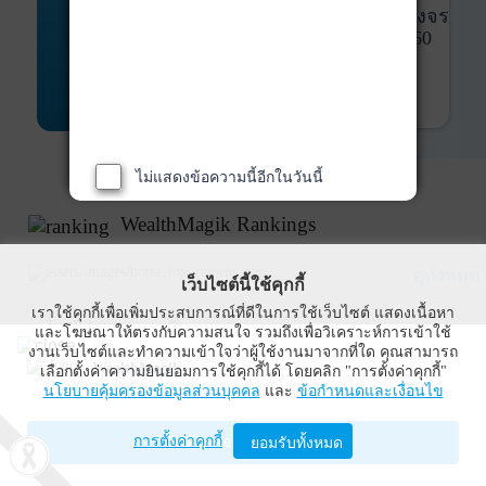
พันธบัตร
ที่ครบวงจร
Bond Advisory
360
รายละเอียดเพิ่มเติม
ไม่แสดงข้อความนี้อีกในวันนี้
WealthMagik Rankings
ดูทั้งหมด
เว็บไซต์นี้ใช้คุกกี้
เราใช้คุกกี้เพื่อเพิ่มประสบการณ์ที่ดีในการใช้เว็บไซต์ แสดงเนื้อหา
Top Returns
และโฆษณาให้ตรงกับความสนใจ รวมถึงเพื่อวิเคราะห์การเข้าใช้
งานเว็บไซต์และทำความเข้าใจว่าผู้ใช้งานมาจากที่ใด คุณสามารถ
WealthMagik
เลือกตั้งค่าความยินยอมการใช้คุกกี้ได้ โดยคลิก "การตั้งค่าคุกกี้"
นโยบายคุ้มครองข้อมูลส่วนบุคคล
และ
ข้อกำหนดและเงื่อนไข
Wealth Management System Limited
การตั้งค่าคุกกี้
เปิดด้วยแอป WealthMagik
ยอมรับทั้งหมด