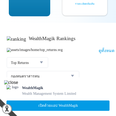
รายละเอียดเพิ่มเติม
WealthMagik Rankings
ดูทั้งหมด
Top Returns
กองทุนตราสารทุน
WealthMagik
ผลตอบแทน 3 ปี
อันดับ
กองทุน
บลจ.
Wealth Management System Limited
23.36 %
SCBBANKINGE
เปิดด้วยแอป WealthMagik
31 ก.ค. 2569
1
22.56 %