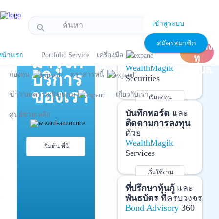
!-- Start Advertise -->
เข้าสู่ระบบ
search
แนะนำ
เปิด
เปิดบัญชี
และ
สมัครสมาชิก
บัญชีลง
ลงทุนด้วยตัวเอง
หน้าแรก
Portfolio Service
เครื่องมือ
มารู้จัก
ทุ
ได้ที่
WealthMagik
นกับบล.
บริการ
กองทุน
ตราสารหนี้
Securities
ของเรา
ข่าว/บทความ/กิจกรรม
เกี่ยวกับเรา
เริ่มลงทุน
รายละเอียดเพิ่มเติม
บันทึกพอร์ต
และ
ศูนย์ช่วยเหลือ
ติดตามการลงทุน
ด้วย
WealthMagik
เริ่มต้น ที่นี่
Services
เริ่มใช้งาน
รายละเอียดเพิ่มเติม
ที่ปรึกษาหุ้นกู้
และ
พันธบัตร
ที่ครบวงจร
Bond Advisory
360