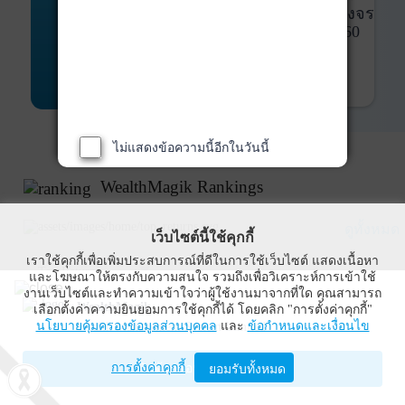
พันธบัตร
ที่ครบวงจร
Bond Advisory
360
รายละเอียดเพิ่มเติม
ไม่แสดงข้อความนี้อีกในวันนี้
WealthMagik Rankings
ดูทั้งหมด
เว็บไซต์นี้ใช้คุกกี้
เราใช้คุกกี้เพื่อเพิ่มประสบการณ์ที่ดีในการใช้เว็บไซต์ แสดงเนื้อหา
Top Returns
และโฆษณาให้ตรงกับความสนใจ รวมถึงเพื่อวิเคราะห์การเข้าใช้
งานเว็บไซต์และทำความเข้าใจว่าผู้ใช้งานมาจากที่ใด คุณสามารถ
WealthMagik
เลือกตั้งค่าความยินยอมการใช้คุกกี้ได้ โดยคลิก "การตั้งค่าคุกกี้"
กองทุนตราสารทุน
นโยบายคุ้มครองข้อมูลส่วนบุคคล
และ
ข้อกำหนดและเงื่อนไข
Wealth Management System Limited
การตั้งค่าคุกกี้
เปิดด้วยแอป WealthMagik
ยอมรับทั้งหมด
ผลตอบแทน 3 ปี
อันดับ
กองทุน
บลจ.