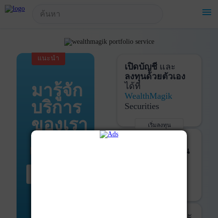
!-- Start Advertise -->
menu
แนะนำ
เปิดบัญชี
และ
ลงทุนด้วยตัวเอง
มารู้จัก
ได้ที่
WealthMagik
บริการ
Securities
ของเรา
เริ่มลงทุน
รายละเอียดเพิ่มเติม
บันทึกพอร์ต
และ
ติดตามการลงทุน
ด้วย
WealthMagik
เริ่มต้น ที่นี่
Services
เริ่มใช้งาน
รายละเอียดเพิ่มเติม
ที่ปรึกษาหุ้นกู้
และ