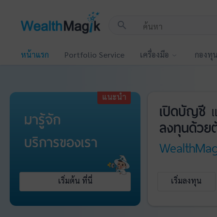
!-- Start Advertise -->
search
หน้าแรก
Portfolio Service
เครื่องมือ
กองทุ
แนะนำ
เปิดบัญชี
แ
มารู้จัก
ลงทุนด้วยต
บริการ
ของเรา
WealthMag
เริ่มต้น ที่นี่
เริ่มลงทุน