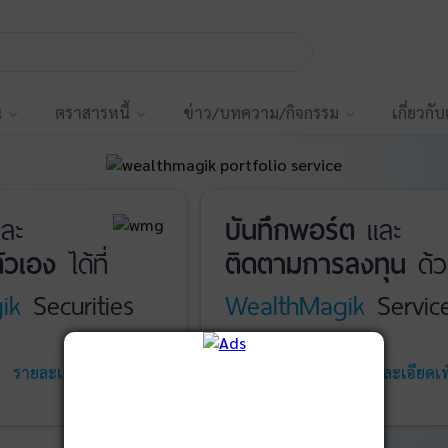
น
ตราสารหนี้
ข่าว/บทความ/กิจกรรม
เกี่ยวกั
ละ
บันทึกพอร์ต
และ
ัวเอง
ได้ที่
ติดตามการลงทุน
ด้ว
ik
Securities
WealthMagik
Servic
รายละเอียดเพิ่มเติม
เริ่มใช้งาน
รายละเอียดเพิ