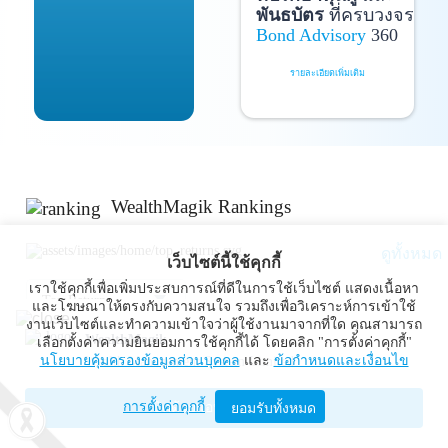
พันธบัตร
ที่ครบวงจร
Bond Advisory
360
รายละเอียดเพิ่มเติม
WealthMagik Rankings
ดูทั้งหมด
เว็บไซต์นี้ใช้คุกกี้
เราใช้คุกกี้เพื่อเพิ่มประสบการณ์ที่ดีในการใช้เว็บไซต์ แสดงเนื้อหา
Top Returns
และโฆษณาให้ตรงกับความสนใจ รวมถึงเพื่อวิเคราะห์การเข้าใช้
งานเว็บไซต์และทำความเข้าใจว่าผู้ใช้งานมาจากที่ใด คุณสามารถ
WealthMagik
เลือกตั้งค่าความยินยอมการใช้คุกกี้ได้ โดยคลิก "การตั้งค่าคุกกี้"
กองทุนตราสารทุน
นโยบายคุ้มครองข้อมูลส่วนบุคคล
และ
ข้อกำหนดและเงื่อนไข
Wealth Management System Limited
การตั้งค่าคุกกี้
เปิดด้วยแอป WealthMagik
ยอมรับทั้งหมด
ผลตอบแทน 3 ปี
อันดับ
กองทุน
บลจ.