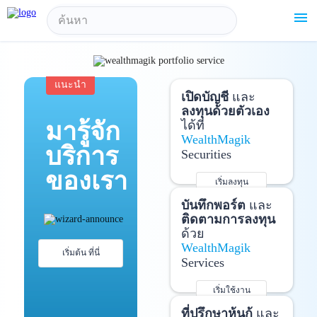
!-- Start Advertise -->
menu
แนะนำ
เปิดบัญชี
และ
ลงทุนด้วยตัวเอง
มารู้จัก
ได้ที่
WealthMagik
บริการ
Securities
ของเรา
เริ่มลงทุน
รายละเอียดเพิ่มเติม
บันทึกพอร์ต
และ
ติดตามการลงทุน
ด้วย
WealthMagik
เริ่มต้น ที่นี่
Services
เริ่มใช้งาน
รายละเอียดเพิ่มเติม
ที่ปรึกษาหุ้นกู้
และ