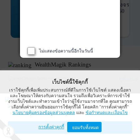
พันธบัตร
ที่ครบวงจร
Bond Advisory
360
รายละเอียดเพิ่มเติม
ไม่แสดงข้อความนี้อีกในวันนี้
WealthMagik Rankings
ดูทั้งหมด
เว็บไซต์นี้ใช้คุกกี้
เราใช้คุกกี้เพื่อเพิ่มประสบการณ์ที่ดีในการใช้เว็บไซต์ แสดงเนื้อหา
Top Returns
และโฆษณาให้ตรงกับความสนใจ รวมถึงเพื่อวิเคราะห์การเข้าใช้
งานเว็บไซต์และทำความเข้าใจว่าผู้ใช้งานมาจากที่ใด คุณสามารถ
WealthMagik
เลือกตั้งค่าความยินยอมการใช้คุกกี้ได้ โดยคลิก "การตั้งค่าคุกกี้"
นโยบายคุ้มครองข้อมูลส่วนบุคคล
และ
ข้อกำหนดและเงื่อนไข
Wealth Management System Limited
การตั้งค่าคุกกี้
เปิดด้วยแอป WealthMagik
ยอมรับทั้งหมด