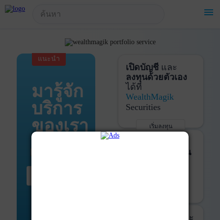
!-- Start Advertise -->
menu
แนะนำ
เปิดบัญชี
และ
ลงทุนด้วยตัวเอง
มารู้จัก
ได้ที่
WealthMagik
บริการ
Securities
ของเรา
เริ่มลงทุน
รายละเอียดเพิ่มเติม
บันทึกพอร์ต
และ
ติดตามการลงทุน
ด้วย
WealthMagik
เริ่มต้น ที่นี่
Services
เริ่มใช้งาน
รายละเอียดเพิ่มเติม
ที่ปรึกษาหุ้นกู้
และ