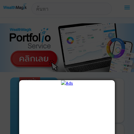
!-- Start Advertise -->
menu
แนะนำ
เปิดบัญชี
และ
ลงทุนด้วยตัวเอง
ได้ที่
มารู้จัก
WealthMagik
Securities
บริการ
เริ่มลงทุน
ของเรา
รายละเอียดเพิ่มเติม
บันทึกพอร์ต
และ