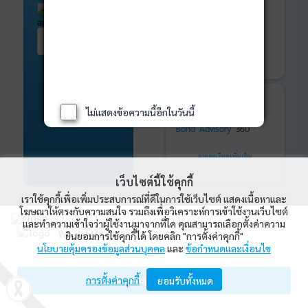
ติดตามการลงทุน
ด้วย
WealthMagik
Services
เริ่มต้น ที่นี่
เริ่มใช้งาน
รายละเอียดเพิ่มเติม
ที่ปรึกษาหุ้นกู้
และ
ไม่แสดงข้อความนี้อีกในวันนี้
พันธบัตร
ที่ครบวงจร
Bond Advisory
360
รายละเอียดเพิ่มเติม
เว็บไซต์นี้ใช้คุกกี้
เราใช้คุกกี้เพื่อเพิ่มประสบการณ์ที่ดีในการใช้เว็บไซต์ แสดงเนื้อหาและ
โฆษณาให้ตรงกับความสนใจ รวมถึงเพื่อวิเคราะห์การเข้าใช้งานเว็บไซต์
และทำความเข้าใจว่าผู้ใช้งานมาจากที่ใด คุณสามารถเลือกตั้งค่าความ
WealthMagik
ยินยอมการใช้คุกกี้ได้ โดยคลิก "การตั้งค่าคุกกี้"
WealthMagik Rankings
นโยบายคุ้มครองข้อมูลส่วนบุคคล
และ
ข้อกำหนดและเงื่อนไข
Wealth Management System Limited
ดูทั้งหมด
การตั้งค่าคุกกี้
เปิดด้วยแอป WealthMagik
ยอมรับทั้งหมด