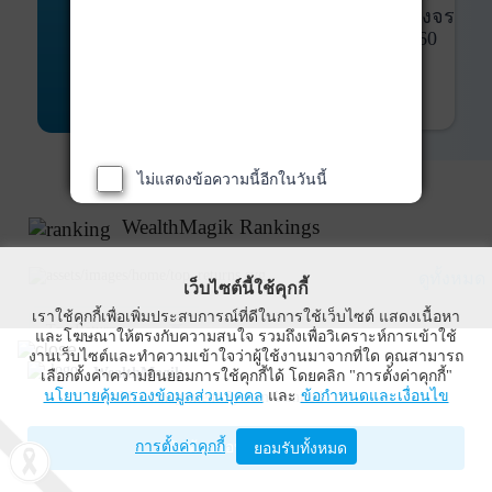
พันธบัตร
ที่ครบวงจร
Bond Advisory
360
รายละเอียดเพิ่มเติม
ไม่แสดงข้อความนี้อีกในวันนี้
WealthMagik Rankings
ดูทั้งหมด
เว็บไซต์นี้ใช้คุกกี้
เราใช้คุกกี้เพื่อเพิ่มประสบการณ์ที่ดีในการใช้เว็บไซต์ แสดงเนื้อหา
Top Returns
และโฆษณาให้ตรงกับความสนใจ รวมถึงเพื่อวิเคราะห์การเข้าใช้
งานเว็บไซต์และทำความเข้าใจว่าผู้ใช้งานมาจากที่ใด คุณสามารถ
WealthMagik
เลือกตั้งค่าความยินยอมการใช้คุกกี้ได้ โดยคลิก "การตั้งค่าคุกกี้"
กองทุนตราสารทุน
นโยบายคุ้มครองข้อมูลส่วนบุคคล
และ
ข้อกำหนดและเงื่อนไข
Wealth Management System Limited
การตั้งค่าคุกกี้
เปิดด้วยแอป WealthMagik
ยอมรับทั้งหมด
ผลตอบแทน 3 ปี
อันดับ
กองทุน
บลจ.