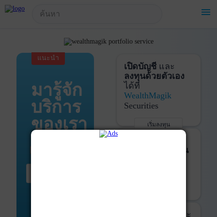
!-- Start Advertise -->
menu
แนะนำ
เปิดบัญชี
และ
ลงทุนด้วยตัวเอง
มารู้จัก
ได้ที่
WealthMagik
บริการ
Securities
ของเรา
เริ่มลงทุน
รายละเอียดเพิ่มเติม
บันทึกพอร์ต
และ
ติดตามการลงทุน
ด้วย
WealthMagik
เริ่มต้น ที่นี่
Services
เริ่มใช้งาน
รายละเอียดเพิ่มเติม
ที่ปรึกษาหุ้นกู้
และ