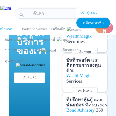
!-- Start Advertise -->
เข้าสู่ระบบ
search
แนะนำ
เปิด
เปิดบัญชี
และ
สมัครสมาชิก
บัญชีลง
ลงทุนด้วยตัวเอง
หน้าแรก
Portfolio Service
เครื่องมือ
มารู้จัก
ทุ
ได้ที่
WealthMagik
นกับบล.
บริการ
กองทุน
ตราสารหนี้
Securities
ของเรา
ข่าว/บทความ/กิจกรรม
เกี่ยวกับเรา
เริ่มลงทุน
รายละเอียดเพิ่มเติม
บันทึกพอร์ต
และ
ศูนย์ช่วยเหลือ
ติดตามการลงทุน
ด้วย
WealthMagik
เริ่มต้น ที่นี่
Services
เริ่มใช้งาน
รายละเอียดเพิ่มเติม
ที่ปรึกษาหุ้นกู้
และ
พันธบัตร
ที่ครบวงจร
Bond Advisory
360