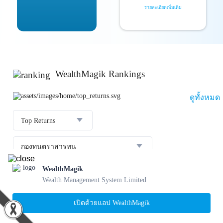
รายละเอียดเพิ่มเติม
WealthMagik Rankings
ดูทั้งหมด
Top Returns
กองทุนตราสารทุน
WealthMagik
ผลตอบแทน 3 ปี
อันดับ
กองทุน
บลจ.
Wealth Management System Limited
23.36 %
SCBBANKINGE
เปิดด้วยแอป WealthMagik
31 ก.ค. 2569
1
22.56 %