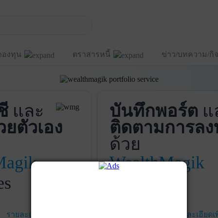
กองทุน
ตราสารหนี้
ข่าว/บทความ/ก
ชี
และ
บันทึกพอร์ต
แ
วยตัวเอง
ติดตามการลง
ด้วย
Magik
WealthMagik
es
Services
รายละเอียดเพิ่มเติม
เริ่มใช้งาน
รายละเอียดเพ