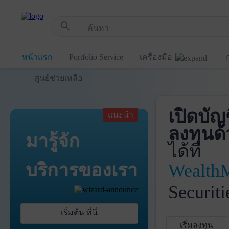
!-- Start Advertise -->
search
หน้าแรก
Portfolio Service
เครื่องมือ
ศูนย์ช่วยเหลือ
เปิดบัญ
แนะนำ
ลงทุนด้
มารู้จัก
ได้ที่
บริการ
ของเรา
Wealth
Securiti
เริ่มต้น ที่นี่
เริ่มลงทุน