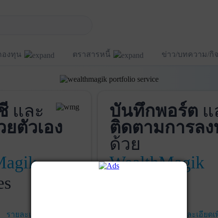
กองทุน
ตราสารหนี้
ข่าว/บทความ/ก
ชี
และ
บันทึกพอร์ต
แ
วยตัวเอง
ติดตามการลง
ด้วย
Magik
WealthMagik
es
Services
รายละเอียดเพิ่มเติม
เริ่มใช้งาน
รายละเอียดเพ