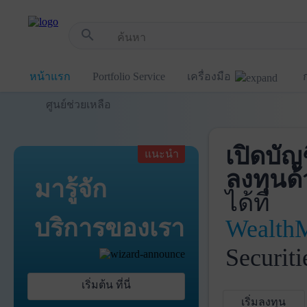
!-- Start Advertise -->
search
หน้าแรก
Portfolio Service
เครื่องมือ
ศูนย์ช่วยเหลือ
เปิดบัญ
แนะนำ
ลงทุนด้
มารู้จัก
ได้ที่
บริการ
ของเรา
Wealth
Securiti
เริ่มต้น ที่นี่
เริ่มลงทุน