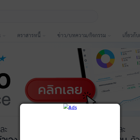
น
ตราสารหนี้
ข่าว/บทความ/กิจกรรม
เกี่ยวกั
ละ
บันทึกพอร์ต
และ
ัวเอง
ได้ที่
ติดตามการลงทุน
ด้ว