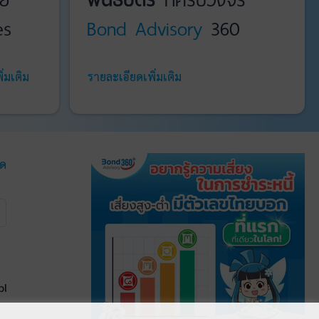
es
Bond Advisory
360
่มเติม
รายละเอียดเพิ่มเติม
มด