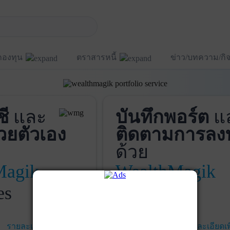
กองทุน
ตราสารหนี้
ข่าว/บทความ/ก
ชี
และ
บันทึกพอร์ต
แ
วยตัวเอง
ติดตามการลง
ด้วย
Magik
WealthMagik
es
Services
รายละเอียดเพิ่มเติม
เริ่มใช้งาน
รายละเอียดเพ