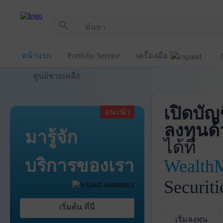
!-- Start Advertise -->
search
หน้าแรก
Portfolio Service
เครื่องมือ
ศูนย์ช่วยเหลือ
เปิดบัญ
แนะนำ
ลงทุนด้
มารู้จัก
ได้ที่
บริการ
ของเรา
Wealth
Securiti
เริ่มต้น ที่นี่
เริ่มลงทุน