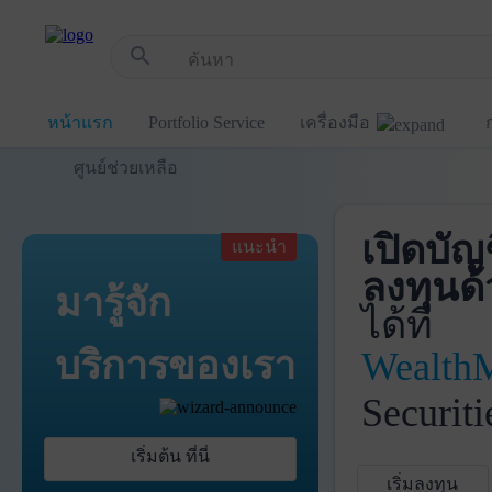
!-- Start Advertise -->
search
หน้าแรก
Portfolio Service
เครื่องมือ
ศูนย์ช่วยเหลือ
เปิดบัญ
แนะนำ
ลงทุนด้
มารู้จัก
ได้ที่
บริการ
ของเรา
Wealth
Securiti
เริ่มต้น ที่นี่
เริ่มลงทุน