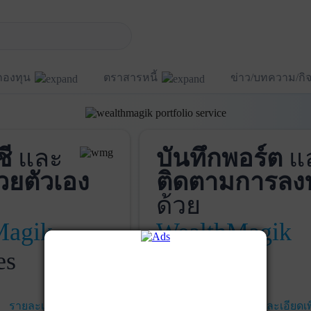
กองทุน
ตราสารหนี้
ข่าว/บทความ/ก
ชี
และ
บันทึกพอร์ต
แ
วยตัวเอง
ติดตามการลง
ด้วย
Magik
WealthMagik
es
Services
รายละเอียดเพิ่มเติม
เริ่มใช้งาน
รายละเอียดเพ