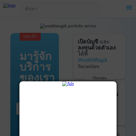
!-- Start Advertise -->
menu
แนะนำ
เปิดบัญชี
และ
ลงทุนด้วยตัวเอง
มารู้จัก
ได้ที่
WealthMagik
บริการ
Securities
ของเรา
เริ่มลงทุน
รายละเอียดเพิ่มเติม
บันทึกพอร์ต
และ
ติดตามการลงทุน
ด้วย
WealthMagik
เริ่มต้น ที่นี่
Services
เริ่มใช้งาน
รายละเอียดเพิ่มเติม
ที่ปรึกษาหุ้นกู้
และ