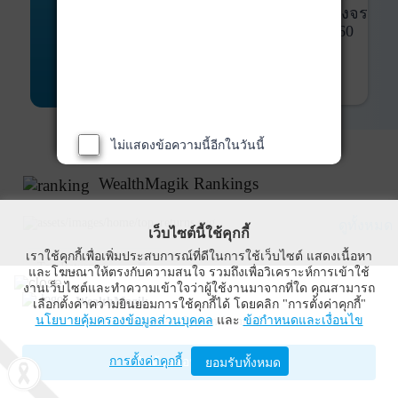
พันธบัตร
ที่ครบวงจร
Bond Advisory
360
รายละเอียดเพิ่มเติม
ไม่แสดงข้อความนี้อีกในวันนี้
WealthMagik Rankings
ดูทั้งหมด
เว็บไซต์นี้ใช้คุกกี้
เราใช้คุกกี้เพื่อเพิ่มประสบการณ์ที่ดีในการใช้เว็บไซต์ แสดงเนื้อหา
Top Returns
และโฆษณาให้ตรงกับความสนใจ รวมถึงเพื่อวิเคราะห์การเข้าใช้
งานเว็บไซต์และทำความเข้าใจว่าผู้ใช้งานมาจากที่ใด คุณสามารถ
WealthMagik
เลือกตั้งค่าความยินยอมการใช้คุกกี้ได้ โดยคลิก "การตั้งค่าคุกกี้"
กองทุนตราสารทุน
นโยบายคุ้มครองข้อมูลส่วนบุคคล
และ
ข้อกำหนดและเงื่อนไข
Wealth Management System Limited
การตั้งค่าคุกกี้
เปิดด้วยแอป WealthMagik
ยอมรับทั้งหมด
ผลตอบแทน 3 ปี
อันดับ
กองทุน
บลจ.