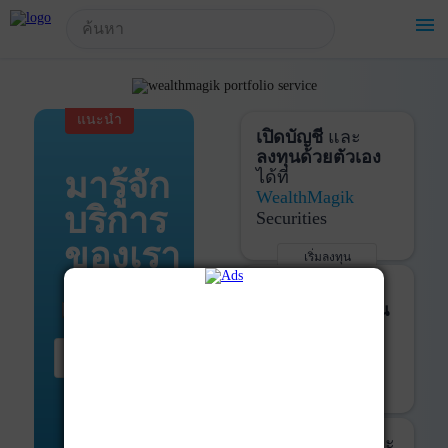
!-- Start Advertise -->
menu
แนะนำ
เปิดบัญชี
และ
ลงทุนด้วยตัวเอง
มารู้จัก
ได้ที่
WealthMagik
บริการ
Securities
ของเรา
เริ่มลงทุน
รายละเอียดเพิ่มเติม
บันทึกพอร์ต
และ
ติดตามการลงทุน
ด้วย
WealthMagik
เริ่มต้น ที่นี่
Services
เริ่มใช้งาน
รายละเอียดเพิ่มเติม
ที่ปรึกษาหุ้นกู้
และ