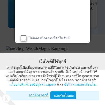
พันธบัตร
ที่ครบวงจร
Bond Advisory
360
รายละเอียดเพิ่มเติม
ไม่แสดงข้อความนี้อีกในวันนี้
WealthMagik Rankings
ดูทั้งหมด
เว็บไซต์นี้ใช้คุกกี้
เราใช้คุกกี้เพื่อเพิ่มประสบการณ์ที่ดีในการใช้เว็บไซต์ แสดงเนื้อหา
Top Returns
และโฆษณาให้ตรงกับความสนใจ รวมถึงเพื่อวิเคราะห์การเข้าใช้
งานเว็บไซต์และทำความเข้าใจว่าผู้ใช้งานมาจากที่ใด คุณสามารถ
WealthMagik
เลือกตั้งค่าความยินยอมการใช้คุกกี้ได้ โดยคลิก "การตั้งค่าคุกกี้"
นโยบายคุ้มครองข้อมูลส่วนบุคคล
และ
ข้อกำหนดและเงื่อนไข
Wealth Management System Limited
การตั้งค่าคุกกี้
เปิดด้วยแอป WealthMagik
ยอมรับทั้งหมด