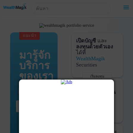
!-- Start Advertise -->
menu
แนะนำ
เปิดบัญชี
และ
ลงทุนด้วยตัวเอง
มารู้จัก
ได้ที่
WealthMagik
บริการ
Securities
ของเรา
เริ่มลงทุน
รายละเอียดเพิ่มเติม
บันทึกพอร์ต
และ
ติดตามการลงทุน
ด้วย
WealthMagik
เริ่มต้น ที่นี่
Services
เริ่มใช้งาน
รายละเอียดเพิ่มเติม
ที่ปรึกษาหุ้นกู้
และ