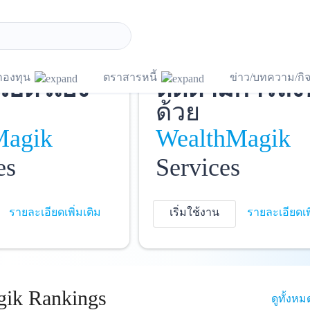
ชี
และ
บันทึกพอร์ต
แ
กองทุน
ตราสารหนี้
ข่าว/บทความ/ก
วยตัวเอง
ติดตามการลง
ด้วย
Magik
WealthMagik
es
Services
รายละเอียดเพิ่มเติม
เริ่มใช้งาน
รายละเอียดเพ
ik Rankings
ดูทั้งหม