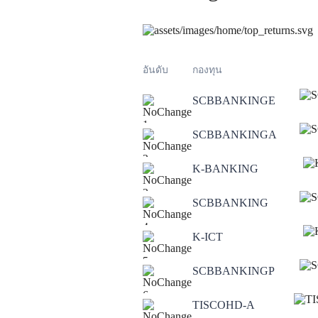
อันดับ
กองทุน
SCBBANKINGE
1
SCBBANKINGA
2
K-BANKING
3
SCBBANKING
4
K-ICT
5
SCBBANKINGP
6
TISCOHD-A