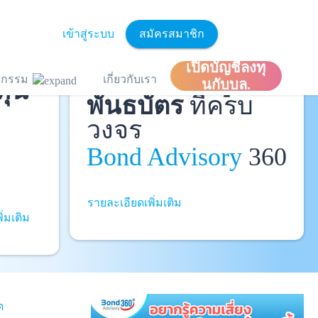
เข้าสู่ระบบ
สมัครสมาชิก
ละ
เปิดบัญชีลงทุ
ที่ปรึกษาหุ้นกู้
และ
ิจกรรม
เกี่ยวกับเรา
ทุน
นกับบล.
พันธบัตร
ที่ครบ
วงจร
Bond Advisory
360
รายละเอียดเพิ่มเติม
ิ่มเติม
ด