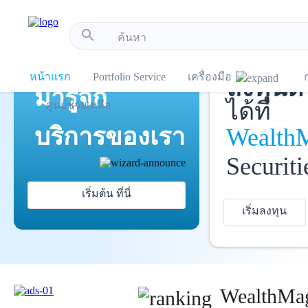
!-- Start Advertise -->
search
เปิดบัญ
แนะนำ
หน้าแรก
Portfolio Service
เครื่องมือ
ลงทุนด้
มารู้จัก
ได้ที่
ศูนย์ช่วยเหลือ
บริการ
ของเรา
Wealth
Securiti
เริ่มต้น ที่นี่
เริ่มลงทุน
WealthMag