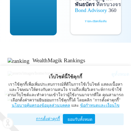
พันธบัตร
ที่ครบวงจร
Bond Advisory
360
รายละเอียดเพิ่มเติม
WealthMagik Rankings
ดูทั้งหมด
เว็บไซต์นี้ใช้คุกกี้
เราใช้คุกกี้เพื่อเพิ่มประสบการณ์ที่ดีในการใช้เว็บไซต์ แสดงเนื้อหา
Top Returns
และโฆษณาให้ตรงกับความสนใจ รวมถึงเพื่อวิเคราะห์การเข้าใช้
งานเว็บไซต์และทำความเข้าใจว่าผู้ใช้งานมาจากที่ใด คุณสามารถ
WealthMagik
เลือกตั้งค่าความยินยอมการใช้คุกกี้ได้ โดยคลิก "การตั้งค่าคุกกี้"
กองทุนตราสารทุน
นโยบายคุ้มครองข้อมูลส่วนบุคคล
และ
ข้อกำหนดและเงื่อนไข
Wealth Management System Limited
การตั้งค่าคุกกี้
เปิดด้วยแอป WealthMagik
ยอมรับทั้งหมด
ผลตอบแทน 3 ปี
อันดับ
กองทุน
บลจ.