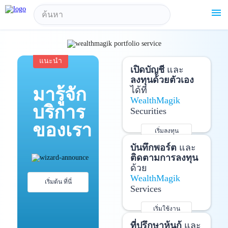
!-- Start Advertise -->
menu
แนะนำ
เปิดบัญชี
และ
ลงทุนด้วยตัวเอง
มารู้จัก
ได้ที่
WealthMagik
บริการ
Securities
ของเรา
เริ่มลงทุน
รายละเอียดเพิ่มเติม
บันทึกพอร์ต
และ
ติดตามการลงทุน
ด้วย
WealthMagik
เริ่มต้น ที่นี่
Services
เริ่มใช้งาน
รายละเอียดเพิ่มเติม
ที่ปรึกษาหุ้นกู้
และ