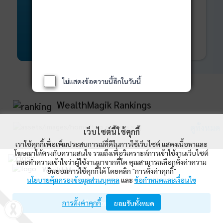
พันธบัตร
ที่ครบวงจร
Bond Advisory
360
รายละเอียดเพิ่มเติม
ไม่แสดงข้อความนี้อีกในวันนี้
WealthMagik Rankings
ดูทั้งหมด
เว็บไซต์นี้ใช้คุกกี้
เราใช้คุกกี้เพื่อเพิ่มประสบการณ์ที่ดีในการใช้เว็บไซต์ แสดงเนื้อหาและ
Top Returns
โฆษณาให้ตรงกับความสนใจ รวมถึงเพื่อวิเคราะห์การเข้าใช้งานเว็บไซต์
และทำความเข้าใจว่าผู้ใช้งานมาจากที่ใด คุณสามารถเลือกตั้งค่าความ
WealthMagik
ยินยอมการใช้คุกกี้ได้ โดยคลิก "การตั้งค่าคุกกี้"
นโยบายคุ้มครองข้อมูลส่วนบุคคล
และ
ข้อกำหนดและเงื่อนไข
Wealth Management System Limited
การตั้งค่าคุกกี้
เปิดด้วยแอป WealthMagik
ยอมรับทั้งหมด
ผลตอบแทน 3 ปี
อันดับ
กองทุน
บลจ.