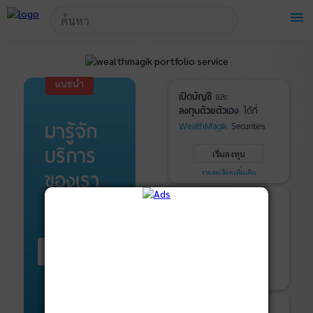
!-- Start Advertise -->
menu
แนะนำ
เปิดบัญชี
และ
ลงทุนด้วยตัวเอง
ได้ที่
มารู้จัก
WealthMagik
Securities
บริการ
เริ่มลงทุน
ของเรา
รายละเอียดเพิ่มเติม
บันทึกพอร์ต
และ
ติดตามการลงทุน
ด้วย
WealthMagik
Services
เริ่มต้น ที่นี่
เริ่มใช้งาน
รายละเอียดเพิ่มเติม
ที่ปรึกษาหุ้นกู้
และ