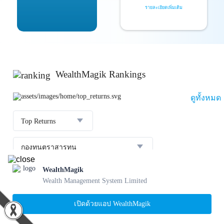
รายละเอียดเพิ่มเติม
WealthMagik Rankings
ดูทั้งหมด
Top Returns
กองทุนตราสารทุน
WealthMagik
ผลตอบแทน 3 ปี
อันดับ
กองทุน
บลจ.
Wealth Management System Limited
23.36 %
SCBBANKINGE
เปิดด้วยแอป WealthMagik
31 ก.ค. 2569
1
22.56 %