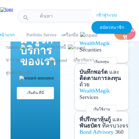
!-- Start Advertise -->
เข้าสู่ระบบ
search
แนะนำ
เปิด
เปิดบัญชี
และ
สมัครสมาชิก
บัญชีลง
ลงทุนด้วยตัวเอง
หน้าแรก
Portfolio Service
เครื่องมือ
มารู้จัก
ทุ
ได้ที่
WealthMagik
นกับบล.
บริการ
กองทุน
ตราสารหนี้
Securities
ของเรา
ข่าว/บทความ/กิจกรรม
เกี่ยวกับเรา
เริ่มลงทุน
รายละเอียดเพิ่มเติม
บันทึกพอร์ต
และ
ศูนย์ช่วยเหลือ
ติดตามการลงทุน
ด้วย
WealthMagik
เริ่มต้น ที่นี่
Services
เริ่มใช้งาน
รายละเอียดเพิ่มเติม
ที่ปรึกษาหุ้นกู้
และ
พันธบัตร
ที่ครบวงจร
Bond Advisory
360