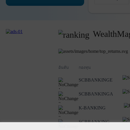
WealthMag
อันดับ
กองทุน
SCBBANKINGE
1
SCBBANKINGA
2
K-BANKING
3
SCBBANKING