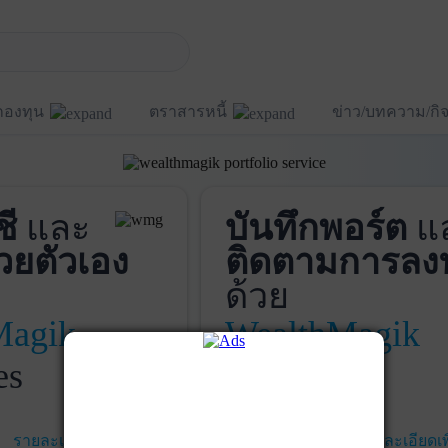
กองทุน
ตราสารหนี้
ข่าว/บทความ/ก
ชี
และ
บันทึกพอร์ต
แ
วยตัวเอง
ติดตามการลง
ด้วย
Magik
WealthMagik
es
Services
รายละเอียดเพิ่มเติม
เริ่มใช้งาน
รายละเอียดเพ