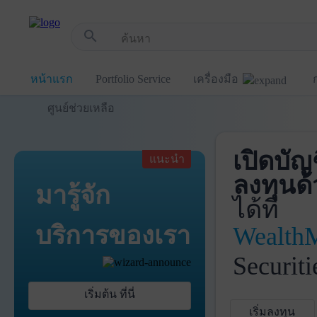
!-- Start Advertise -->
search
หน้าแรก
Portfolio Service
เครื่องมือ
ศูนย์ช่วยเหลือ
เปิดบัญ
แนะนำ
ลงทุนด้
มารู้จัก
ได้ที่
บริการ
ของเรา
Wealth
Securiti
เริ่มต้น ที่นี่
เริ่มลงทุน